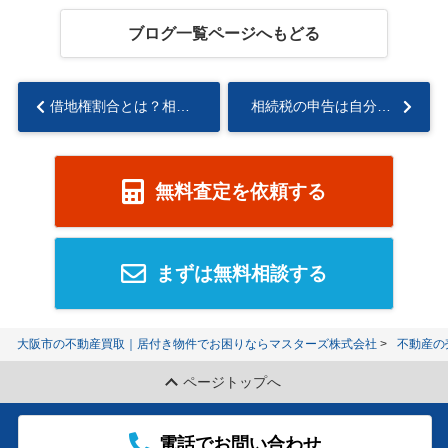
ブログ一覧ページへもどる
借地権割合とは？相続税評価の計算方法や調べ方についても解説...
相続税の申告は自分でできる？判断基準や進め方についても解説...
無料査定を依頼する
まずは無料相談する
大阪市の不動産買取｜居付き物件でお困りならマスターズ株式会社
不動産の
ページトップへ
電話でお問い合わせ