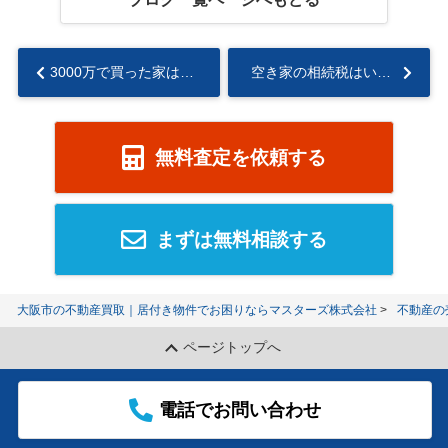
3000万で買った家はいくらで売れる？売却相場についても解説...
空き家の相続税はいくらかかる？節税特例と計算方法も解説...
無料査定を依頼する
まずは無料相談する
大阪市の不動産買取｜居付き物件でお困りならマスターズ株式会社
不動産の
ページトップへ
電話でお問い合わせ